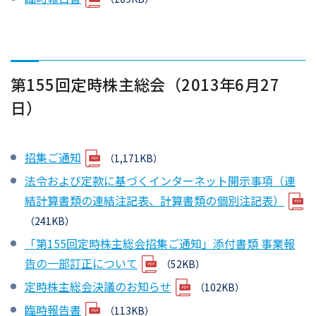
第155回定時株主総会（2013年6月27
日）
招集ご通知
（1,171KB）
法令および定款に基づくインターネット開示事項（連
結計算書類の連結注記表、計算書類の個別注記表）
（241KB）
「第155回定時株主総会招集ご通知」添付書類 事業報
告の一部訂正について
（52KB）
定時株主総会決議のお知らせ
（102KB）
臨時報告書
（113KB）