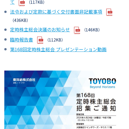
て
（117KB）
法令および定款に基づく交付書面非記載事項
（436KB）
定時株主総会決議のお知らせ
（146KB）
臨時報告書
（112KB）
第168回定時株主総会 プレゼンテーション動画