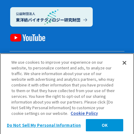
電子公告
We use cookies to improve your experience on our
website, to personalize content and ads, to analyze our
プライバシーポリシー（個人情報保護方針）
traffic. We share information about your use of our
ご利用にあたって
website with advertising and analytics partners, who may
ソーシャルメディアポリシー
combine it with other information that you have provided
to them or that they have collected from your use of their
サイトマップ
services. You have the right to opt-out of our sharing
information about you with our partners. Please click [Do
Not Sell My Personal Information] to customize your
cookie settings on our website.
Cookie Policy
Copyright © TOYOBO CO., LTD. All rights reserved.
Do Not Sell My Personal Information
OK